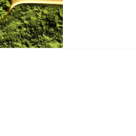
CONTACTO
WhatsApp: +34 601 50 38 75
madrid@japaneseheadspa.es
C. del Dr. Esquerdo, 183, Retiro, 28007
Madrid