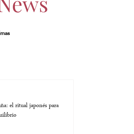
 News
timas
a: el ritual japonés para
uilibrio