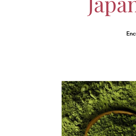
Japa
Encu