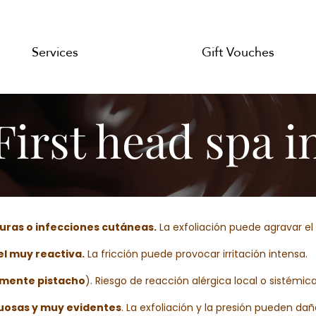
Services
Gift Vouches
First head spa i
duras o infecciones cutáneas.
La exfoliación puede agravar el 
iel muy reactiva.
La fricción puede provocar irritación intensa.
almente pistacho
). Riesgo de reacción alérgica local o sistémica
rtuosas y muy evidentes
. La exfoliación y la presión pueden dañ