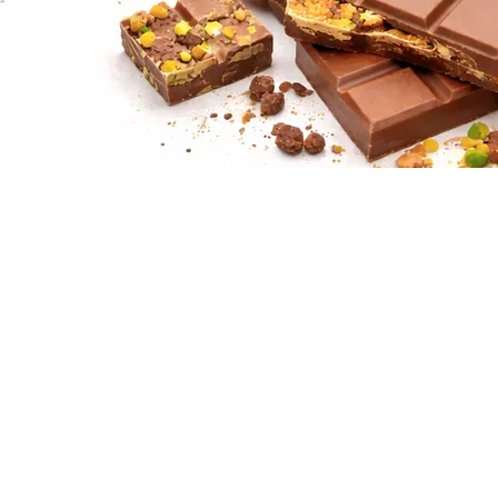
CONTACTO
WhatsApp: +34 601 50 38 75
madrid@japaneseheadspa.es
C. del Dr. Esquerdo, 183, Retiro, 28007
Madrid
Trabaja con nosotros