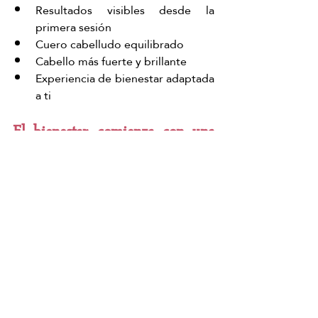
Resultados visibles desde la 
primera sesión
Cuero cabelludo equilibrado
Cabello más fuerte y brillante
Experiencia de bienestar adaptada 
a ti
El bienestar comienza con una 
buena elección
Elegir el tratamiento adecuado 
transforma el spa capilar en una 
experiencia realmente efectiva y 
consciente.
Quiero mi tratamiento