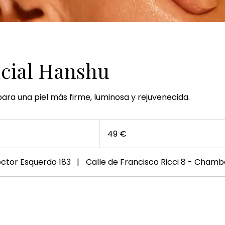
acial Hanshu
 para una piel más firme, luminosa y rejuvenecida.
49
euros
49 €
octor Esquerdo 183
|
Calle de Francisco Ricci 8 - Chamb