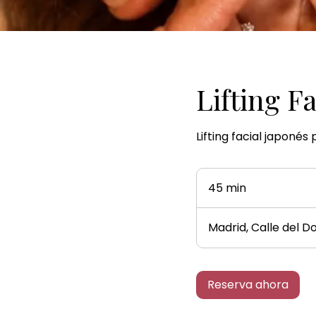
Lifting F
Lifting facial japonés
45 min
4
5
Madrid, Calle del D
m
i
n
Reserva ahora