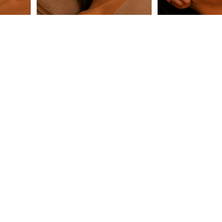
CONTACTO
WhatsApp: +34 601 50 38 75
madrid@japaneseheadspa.es
C. del Dr. Esquerdo, 183, Retiro, 28007
Madrid
Trabaja con nosotros