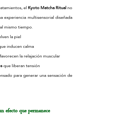
ratamientos, el
 Kyoto Matcha Ritual
 no 
una experiencia multisensorial diseñada 
r al mismo tiempo.
lven la piel
que inducen calma
favorecen la relajación muscular
os
 que liberan tensión
Cada elemento está pensado para generar una sensación de 
 un efecto que permanece