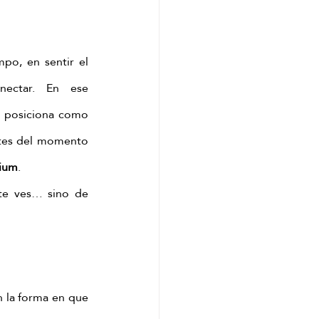
po, en sentir el 
ectar. En ese 
e posiciona como 
ntes del momento 
mium
.
te ves… sino de 
n la forma en que 